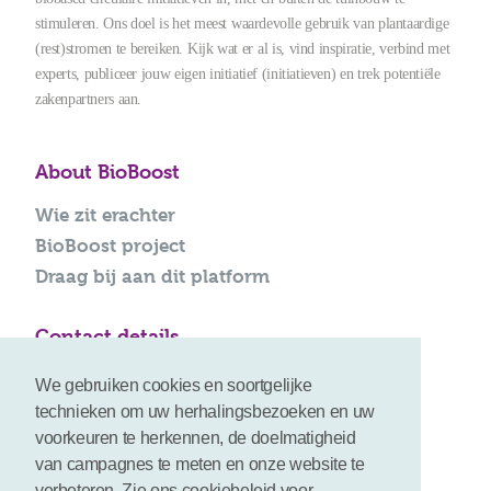
stimuleren. Ons doel is het meest waardevolle gebruik van plantaardige
(rest)stromen te bereiken. Kijk wat er al is, vind inspiratie, verbind met
experts, publiceer jouw eigen initiatief (initiatieven) en trek potentiële
zakenpartners aan.
About BioBoost
Wie zit erachter
BioBoost project
Draag bij aan dit platform
Contact details
info@bioboost-platform.com
We gebruiken cookies en soortgelijke
technieken om uw herhalingsbezoeken en uw
voorkeuren te herkennen, de doelmatigheid
van campagnes te meten en onze website te
verbeteren. Zie ons cookiebeleid voor