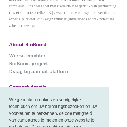
stimuleren. Ons doel is het meest waardevolle gebruik van plantaardige
(rest)stromen te bereiken. Kijk wat er al is, vind inspiratie, verbind met
experts, publiceer jouw eigen initiatief (initiatieven) en trek potentiële
zakenpartners aan.
About BioBoost
Wie zit erachter
BioBoost project
Draag bij aan dit platform
Contact details
info@bioboost-platform.com
We gebruiken cookies en soortgelijke
technieken om uw herhalingsbezoeken en uw
voorkeuren te herkennen, de doelmatigheid
van campagnes te meten en onze website te
verbeteren. Zie ons cookiebeleid voor