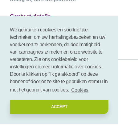
Contact details
info@bioboost-platform.com
We gebruiken cookies en soortgelijke
technieken om uw herhalingsbezoeken en uw
voorkeuren te herkennen, de doelmatigheid
van campagnes te meten en onze website te
verbeteren. Zie ons cookiebeleid voor
instellingen en meer informatie over cookies.
Gebruiksvoorwaarden
Door te klikken op "Ik ga akkoord" op deze
banner of door onze site te gebruiken stemt u in
Disclaimer
met het gebruik van cookies.
Cookies
Cookies
ACCEPT
© 2026 - BioBoost | All rights reserved