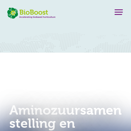
Aminozuursamen
stelling en