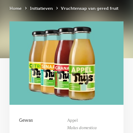
›
›
Home
Initiatieven
Vruchtensap van gered fruit
Gewas
Appel
Malus domestica