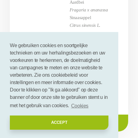
Aardbei
Fragaria x ananassa
Sinaasappel
Citrus sinensis L.
Gewasdeel
Vrucht
We gebruiken cookies en soortgelijke
Toepassingsgebied
Voedsel & diervoeder
technieken om uw herhalingsbezoeken en uw
voorkeuren te herkennen, de doelmatigheid
Status
Commerciële fase
van campagnes te meten en onze website te
Verkrijgbaarheid
Niet openbaar
verbeteren. Zie ons cookiebeleid voor
kennis
instellingen en meer informatie over cookies.
Relevante
Door te klikken op "Ik ga akkoord" op deze
Fruit
banner of door onze site te gebruiken stemt u in
plantenstoffen
met het gebruik van cookies.
Cookies
ACCEPT
Ontvang contactgegevens