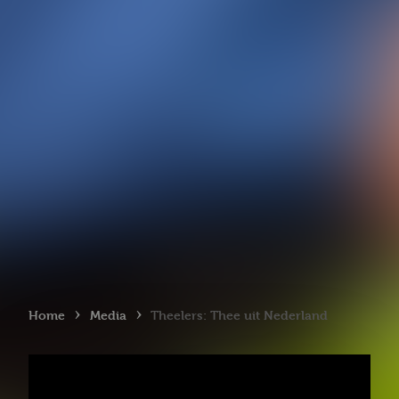
›
›
Home
Media
Theelers: Thee uit Nederland