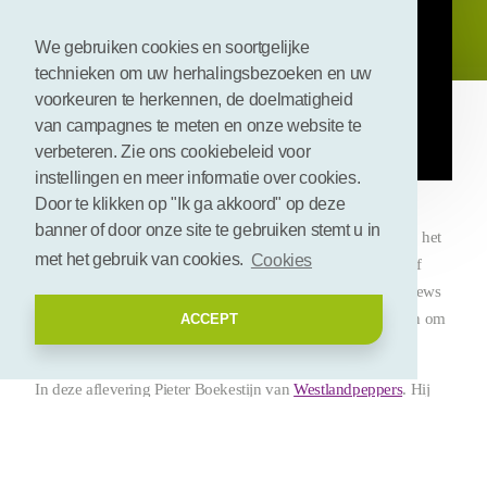
We gebruiken cookies en soortgelijke
technieken om uw herhalingsbezoeken en uw
voorkeuren te herkennen, de doelmatigheid
van campagnes te meten en onze website te
verbeteren. Zie ons cookiebeleid voor
instellingen en meer informatie over cookies.
De waarde van reststromen!
Door te klikken op "Ik ga akkoord" op deze
banner of door onze site te gebruiken stemt u in
In het glastuinbouwcluster vinden veel initiatieven plaats op het
met het gebruik van cookies.
Cookies
gebied van biobased ondernemen. Die zijn vaak nog relatief
onzichtbaar. 'De waarde van reststromen' is een serie interviews
met ondernemers die reststromen en bijproducten gebruiken om
ACCEPT
nieuwe producten te maken.
In deze aflevering Pieter Boekestijn van
Westlandpeppers
. Hij
vertelt het verhaal over de samenwerking met drie andere
tuinders (
GOVA
,
Corn.Bak
en
De Kruidenaer
) die een nieuwe
Nederlands theemerk opleverde:
Theelers
.